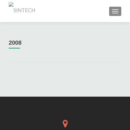
TOGGL
2008